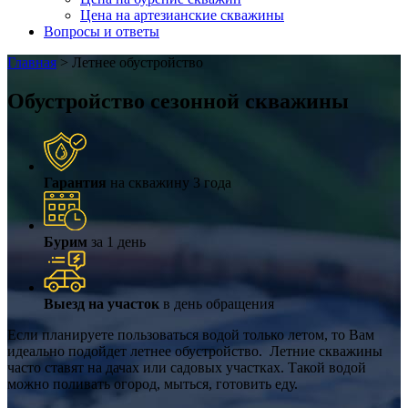
Цена на артезианские скважины
Вопросы и ответы
Главная
>
Летнее обустройство
Обустройство сезонной скважины
Гарантия
на скважину 3 года
Бурим
за 1 день
Выезд на участок
в день обращения
Если планируете пользоваться водой только летом, то Вам
идеально подойдет летнее обустройство. Летние скважины
часто ставят на дачах или садовых участках. Такой водой
можно поливать огород, мыться, готовить еду.